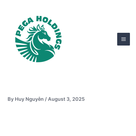
Skip
Mai
to
Men
content
By
Huy Nguyễn
/
August 3, 2025